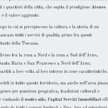
 i quartieri della città, che ospita il prestigioso
Ateneo
è il valore aggiunto.
ogo in cui si percepiscono la cultura e la storia di un
ncano tutti i servizi di qualità; primo fra questi
ortante della Toscana.
 diviso tra la zona a Nord e la zona a Sud dell’Arno,
 Santa Maria e San Francesco a Nord dell’Arno;
titi a loro volta al loro interno in zone caratteristiche.
obili in tutto questo territorio, ma anche nell’area pisa
genee per posizione geografica, tradizioni culturali e
e visitando
il nostro sito
,
Capital Servizi Immobiliari
off
endo da tutti i comuni limitrofi a Pisa, fino ad estendersi