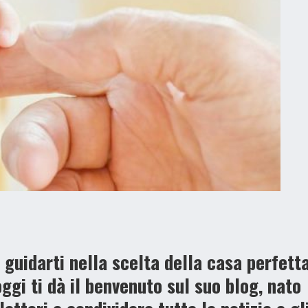
 guidarti nella scelta della casa perfetta
ggi
t
i dà il benvenuto sul suo blog, nato