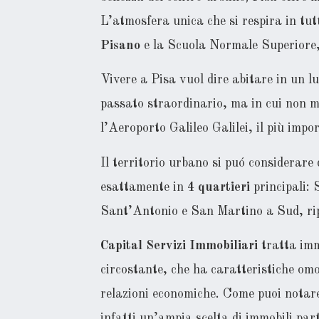
L’atmosfera unica che si respira in tutti
Pisano
e la Scuola Normale Superiore, 
Vivere a Pisa vuol dire abitare in un lu
passato straordinario, ma in cui non ma
l’Aeroporto Galileo Galilei, il più imp
Il territorio urbano si puó considerare
esattamente in
4 quartieri
principali:
Sant’Antonio e San Martino a Sud, ripar
Capital Servizi Immobiliari
tratta imm
circostante, che ha caratteristiche omo
relazioni economiche. Come puoi notar
infatti un’ampia scelta di immobili part