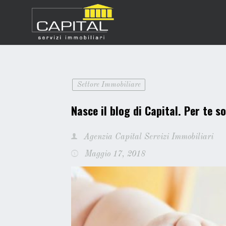
Vai
al
contenuto
Settore Immobiliare
Nasce il blog di Capital. Per te so
Agenzia Capital Servizi Immobiliari
Maggio 17, 2018