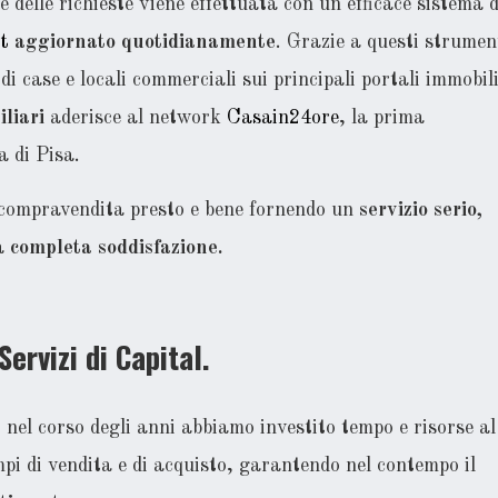
e delle richieste viene effettuata con un efficace sistema d
et
aggiornato quotidianamente
. Grazie a questi strumen
i case e locali commerciali sui principali portali immobil
iliari
aderisce al network
Casain24ore
, la prima
a di Pisa.
compravendita presto e bene fornendo un
servizio serio,
ua
completa soddisfazione.
Servizi di Capital.
, nel corso degli anni abbiamo investito tempo e risorse al
empi di vendita e di acquisto, garantendo nel contempo il