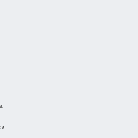
na
re
,