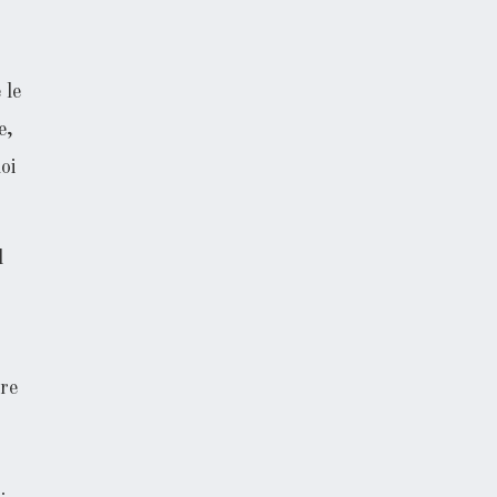
 le
e,
oi
l
are